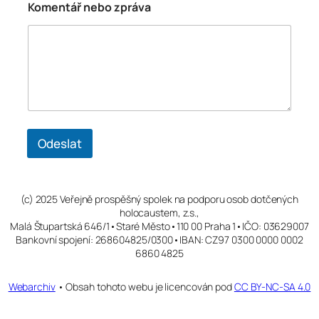
Komentář nebo zpráva
o
m
e
n
t
á
ř
n
e
b
Odeslat
o
n
e
b
o
(c) 2025 Veřejně prospěšný spolek na podporu osob dotčených
holocaustem, z.s.,
Malá Štupartská 646/1•Staré Město•110 00 Praha 1•IČO: 03629007
Bankovní spojení: 268604825/0300•IBAN: CZ97 0300 0000 0002
6860 4825
Webarchiv
• Obsah tohoto webu je licencován pod
CC BY-NC-SA 4.0