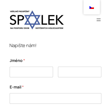
Přeskočit
na
obsah
Napište nám!
Jméno
*
Křestní jméno
Příjmení
E-mail
*
K